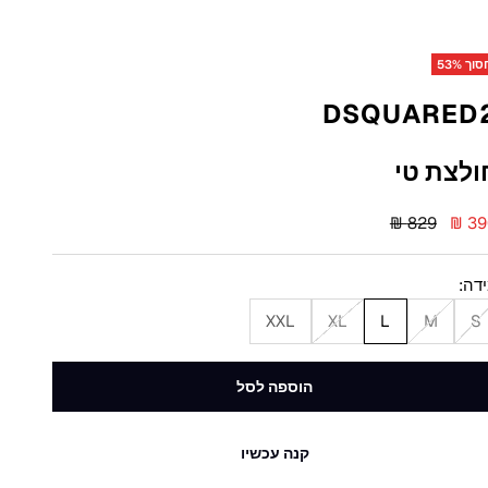
וך 53%
DSQUARED
ולצת טי
יר מבצע
מחיר רגיל
829 ₪
390
דה:
XXL
XL
L
M
S
הוספה לסל
קנה עכשיו