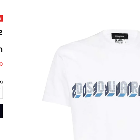
חס
2
ח
מח
 ₪
מי